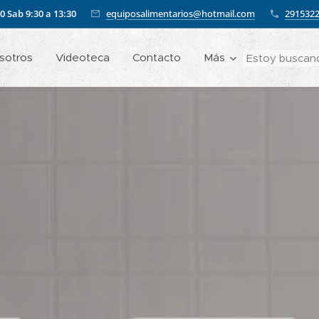
00
Sab 9:30 a 13:30
equiposalimentarios@hotmail.com
291532
sotros
Videoteca
Contacto
Más