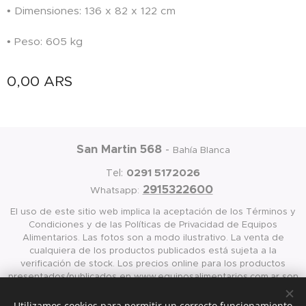
• Dimensiones: 136 x 82 x 122 cm
• Peso: 605 kg
0,00
ARS
San Martin 568
-
Bahía Blanca
0291 5172026
Tel:
2915322600
Whatsapp:
El uso de este sitio web implica la aceptación de los Términos y
Condiciones y de las Políticas de Privacidad de Equipos
Alimentarios. Las fotos son a modo ilustrativo. La venta de
cualquiera de los productos publicados está sujeta a la
verificación de stock. Los precios online para los productos
presentados/publicados en www.equiposalimentarios.com.ar son
válidos exclusivamente para la compra vía internet en las página
antes mencionada
Utilizamos cookies para permitir un correcto funcionamiento