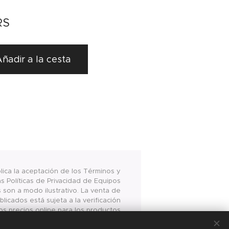
RS
ñadir a la cesta
plica la aceptación de los Términos y
s Políticas de Privacidad de Equipos
s son a modo ilustrativo. La venta de
licados está sujeta a la verificación
os precios online para los productos
www.equiposalimentarios.com.ar son