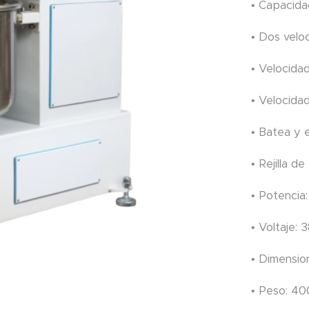
• Capacida
• Dos velo
• Velocida
• Velocida
• Batea y 
• Rejilla d
• Potencia
• Voltaje: 
• Dimensio
• Peso: 40