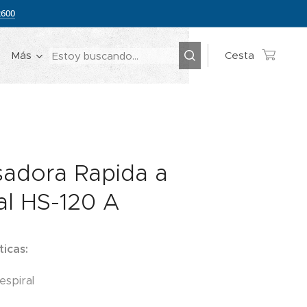
2600
Más
Cesta
adora Rapida a
al HS-120 A
ticas:
espiral