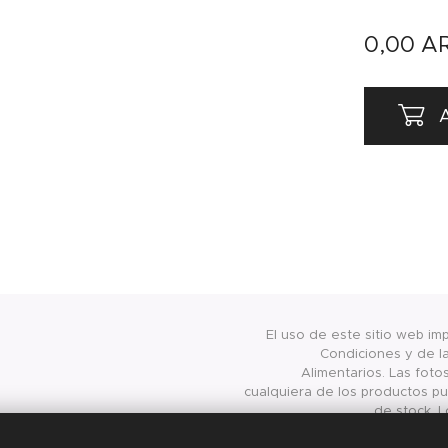
0,00
A
A
El uso de este sitio web im
Condiciones y de la
Alimentarios. Las foto
cualquiera de los productos pub
de stock. L
presentados/publicados en 