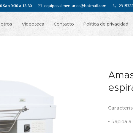
00
Sab 9:30 a 13:30
equiposalimentarios@hotmail.com
291532
sotros
Videoteca
Contacto
Política de privacidad
Amas
espir
Caracteris
• Rapida a 