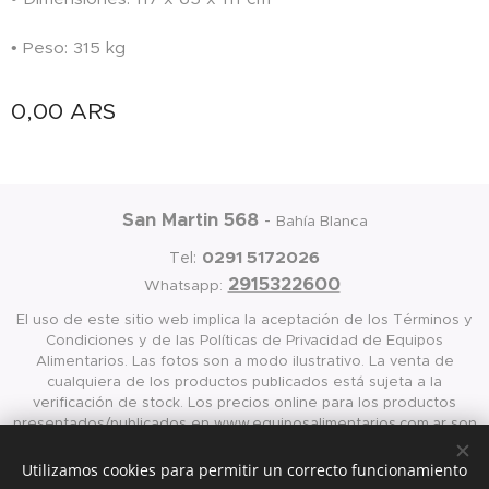
• Peso: 315 kg
0,00
ARS
San Martin 568
-
Bahía Blanca
0291 5172026
Tel:
2915322600
Whatsapp:
El uso de este sitio web implica la aceptación de los Términos y
Condiciones y de las Políticas de Privacidad de Equipos
Alimentarios. Las fotos son a modo ilustrativo. La venta de
cualquiera de los productos publicados está sujeta a la
verificación de stock. Los precios online para los productos
presentados/publicados en www.equiposalimentarios.com.ar son
válidos exclusivamente para la compra vía internet en las página
antes mencionada
Utilizamos cookies para permitir un correcto funcionamiento