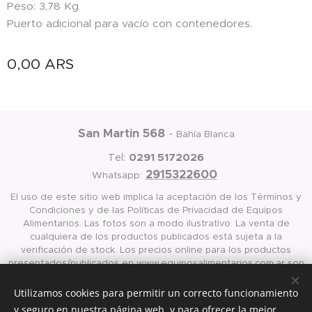
Peso: 3,78 Kg
Puerto adicional para vacío con contenedores.
0,00
ARS
San Martin 568
-
Bahía Blanca
0291 5172026
Tel:
2915322600
Whatsapp:
El uso de este sitio web implica la aceptación de los Términos y
Condiciones y de las Políticas de Privacidad de Equipos
Alimentarios. Las fotos son a modo ilustrativo. La venta de
cualquiera de los productos publicados está sujeta a la
verificación de stock. Los precios online para los productos
presentados/publicados en www.equiposalimentarios.com.ar son
válidos exclusivamente para la compra vía internet en las página
antes mencionada
Utilizamos cookies para permitir un correcto funcionamiento
y seguro en nuestra página web, y para ofrecer la mejor
Cookies