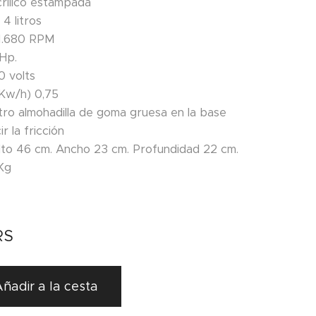
rilico estampada
4 litros
 1.680 RPM
Hp.
0 volts
Kw/h) 0,75
ro almohadilla de goma gruesa en la base
r la fricción
to 46 cm. Ancho 23 cm. Profundidad 22 cm.
Kg
RS
ñadir a la cesta