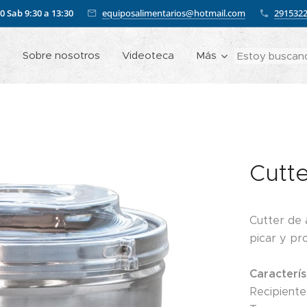
00
Sab 9:30 a 13:30
equiposalimentarios@hotmail.com
291532
o
Sobre nosotros
Videoteca
Más
Cutte
Cutter de a
picar y pr
Caracterís
Recipiente 