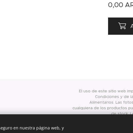
0,00
A
A
El uso de este sitio web im
Condiciones y de la
Alimentarios. Las foto
cualquiera de los productos pub
de stock. L
presentados/publicados en 
válidos exclusivamente para
 seguro en nuestra página web, y