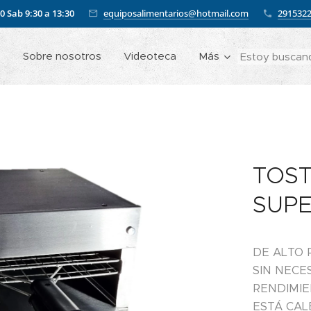
00
Sab 9:30 a 13:30
equiposalimentarios@hotmail.com
291532
o
Sobre nosotros
Videoteca
Más
TOST
SUPE
DE ALTO R
SIN NECE
RENDIMIE
ESTÁ CALE