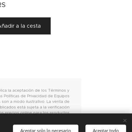
RS
ñadir a la cesta
plica la aceptación de los Términos y
s Políticas de Privacidad de Equipos
s son a modo ilustrativo. La venta de
licados está sujeta a la verificación
os precios online para los productos
www.equiposalimentarios.com.ar son
 la compra vía internet en las página
antes mencionada
Aceptar solo lo necesario
Aceptar todo