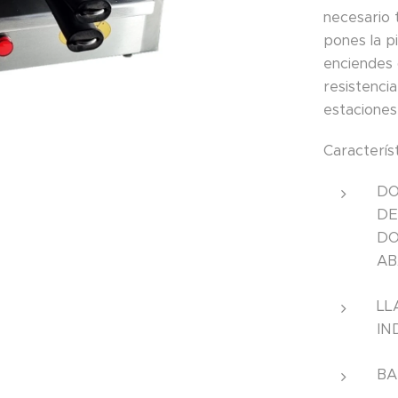
necesario 
pones la p
enciendes 
resistencia
estaciones
Característ
DO
DE
DO
AB
LL
IN
BA