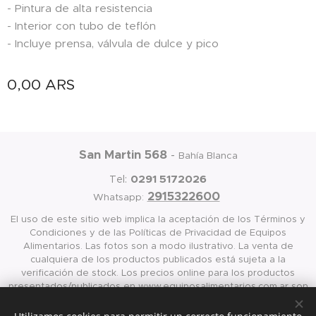
- Pintura de alta resistencia
- Interior con tubo de teflón
- Incluye prensa, válvula de dulce y pico
0,00
ARS
San Martin 568
-
Bahía Blanca
0291 5172026
Tel:
2915322600
Whatsapp:
El uso de este sitio web implica la aceptación de los Términos y
Condiciones y de las Políticas de Privacidad de Equipos
Alimentarios. Las fotos son a modo ilustrativo. La venta de
cualquiera de los productos publicados está sujeta a la
verificación de stock. Los precios online para los productos
presentados/publicados en www.equiposalimentarios.com.ar son
válidos exclusivamente para la compra vía internet en las página
antes mencionada