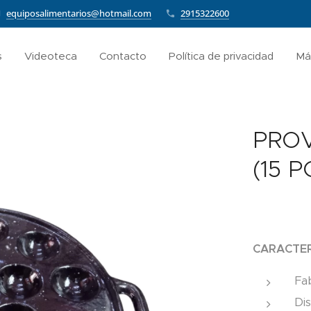
equiposalimentarios@hotmail.com
2915322600
s
Videoteca
Contacto
Política de privacidad
Má
PRO
(15 
CARACTER
Fab
Dis