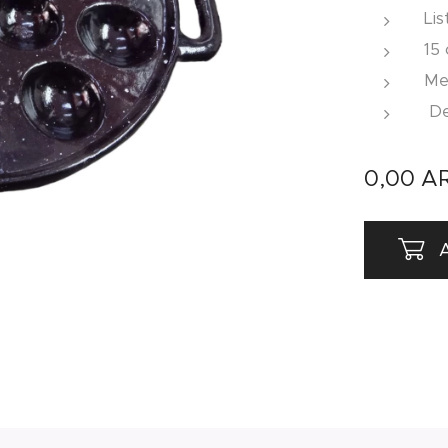
Lis
15
Me
De 
0,00
A
A