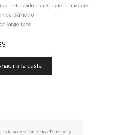
ngo reforzado con aplique de madera
cm de diámetro
cm largo total
RS
ñadir a la cesta
plica la aceptación de los Términos y