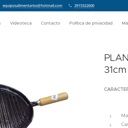
equiposalimentarios@hotmail.com
2915322600
s
Videoteca
Contacto
Política de privacidad
Má
PLAN
31cm
CARACTER
Mat
Ca