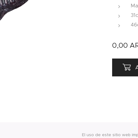
Ma
31
46
0,00
A
A
El uso de este sitio web im