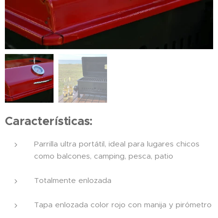
Características:
Parrilla ultra portátil, ideal para lugares chicos
como balcones, camping, pesca, patio
Totalmente enlozada
Tapa enlozada color rojo con manija y pirómetro