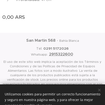
0,00
ARS
San Martin 568
-
Bahía Blanca
0291 5172026
Tel:
2915322600
Whatsapp:
El uso de este sitio web implica la aceptación de los Términos y
Condiciones y de las Políticas de Privacidad de Equipos
Alimentarios. Las fotos son a modo ilustrativo. La venta de
cualquiera de los productos publicados está sujeta a la
verificación de stock. Los precios online para los productos
presentados/publicados en www.equiposalimentarios.com.ar son
válidos exclusivamente para la compra vía internet en las página
antes mencionada
Utilizamos cookies para permitir un correcto funcionamiento
y seguro en nuestra página web, y para ofrecer la mejor
Cookies