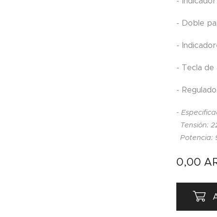
- Indicador 
- Doble pa
- Indicado
- Tecla de
- Regulado
- Especifica
Tensión: 2
Potencia:
0,00
A
A