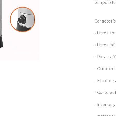
temperatur
Caracterís
- Litros tot
- Litros inf
- Para caf
- Grifo bid
- Filtro de
- Corte au
- Interior 