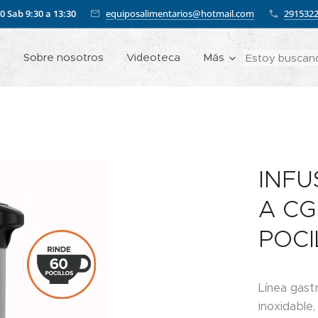
00
Sab 9:30 a 13:30
equiposalimentarios@hotmail.com
291532
o
Sobre nosotros
Videoteca
Más
INFU
A CG-
POCI
Línea gast
inoxidable,