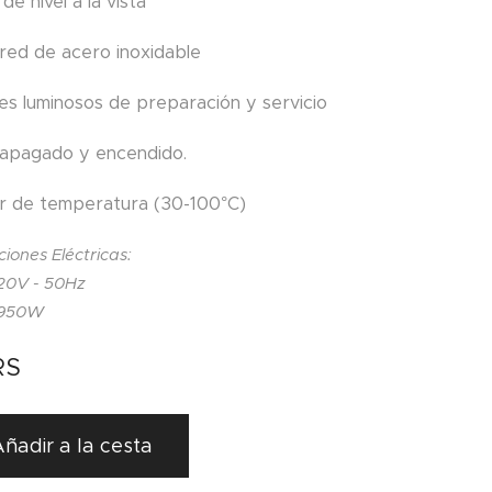
de nivel a la vista
red de acero inoxidable
res luminosos de preparación y servicio
 apagado y encendido.
r de temperatura (30-100°C)
ciones Eléctricas:
20V - 50Hz
 950W
RS
ñadir a la cesta