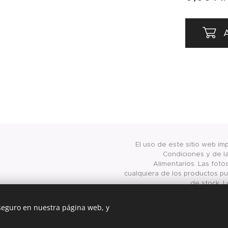
A
El uso de este sitio web im
Condiciones y de la
Alimentarios. Las foto
cualquiera de los productos pub
de stock. L
presentados/publicados en 
válidos exclusivamente para
 seguro en nuestra página web, y