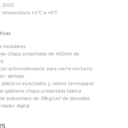
) 2050
e temperatura +2°C a +6°C
ticas
s modulares
s de chapa prepintada de 450mm de
ad
 con anticondensante para cierre nocturno
or: aletado
 plásticos inyectados y vidrios termopanel
 del gabinete chapa prepintada blanca
n de poliuretano de 38kg/cm³ de densidad
rolador digital
RS