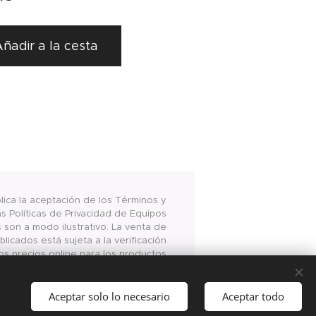
ñadir a la cesta
plica la aceptación de los Términos y
s Políticas de Privacidad de Equipos
s son a modo ilustrativo. La venta de
licados está sujeta a la verificación
os precios online para los productos
www.equiposalimentarios.com.ar son
 la compra vía internet en las página
antes mencionada
Aceptar solo lo necesario
Aceptar todo
Cookies