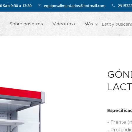
00
Sab 9:30 a 13:30
equiposalimentarios@hotmail.com
291532
o
Sobre nosotros
Videoteca
Más
GÓN
LACT
Especifica
- Frente 
- Profundi