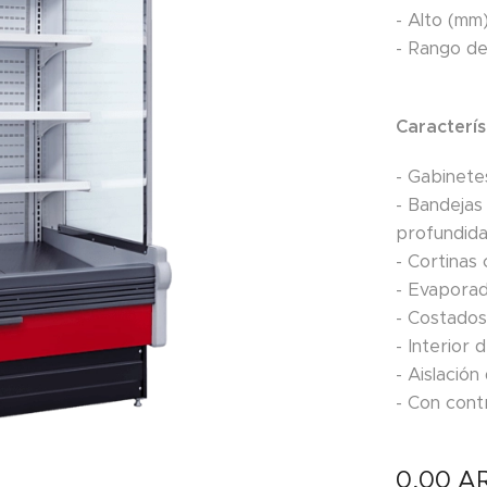
- Alto (mm
- Rango d
Caracterís
- Gabinete
- Bandeja
profundid
- Cortinas
- Evaporad
- Costados
- Interior
- Aislació
- Con cont
0,00
A