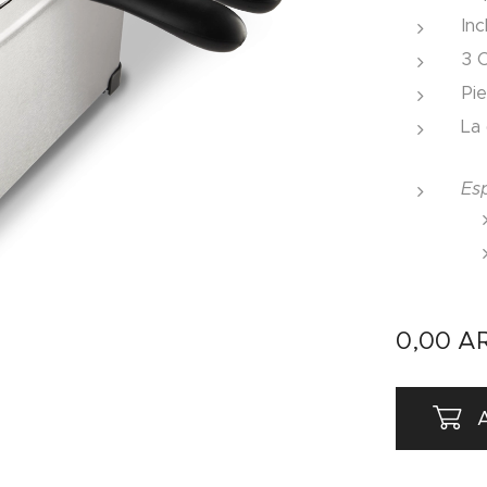
Inc
3 C
Pie
La
Esp
0,00
A
A