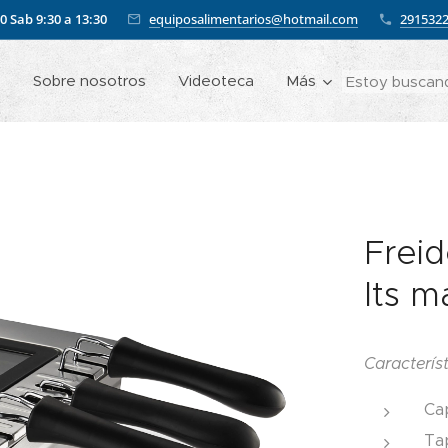
00
Sab 9:30 a 13:30
equiposalimentarios@hotmail.com
291532
o
Sobre nosotros
Videoteca
Más
Frei
lts m
Caracterís
Cap
Tap