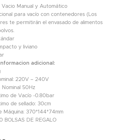
 Vacio Manual y Automático
cional para vacío con contenedores (Los
es te permitirán el envasado de alimentos
polvos.
tándar
pacto y liviano
ar
Informacion adicional:
g
ominal: 220V – 240V
a Nominal 50Hz
imo de Vacío -0.80bar
imo de sellado: 30cm
e Máquina: 370*144*74mm
10 BOLSAS DE REGALO