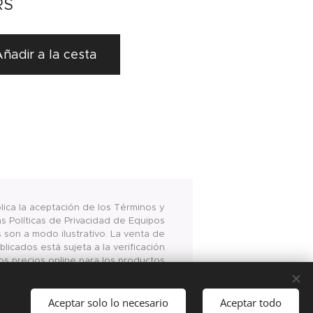
RS
ñadir a la cesta
plica la aceptación de los Términos y
s Políticas de Privacidad de Equipos
s son a modo ilustrativo. La venta de
licados está sujeta a la verificación
os precios online para los productos
www.equiposalimentarios.com.ar son
 la compra vía internet en las página
antes mencionada
Aceptar solo lo necesario
Aceptar todo