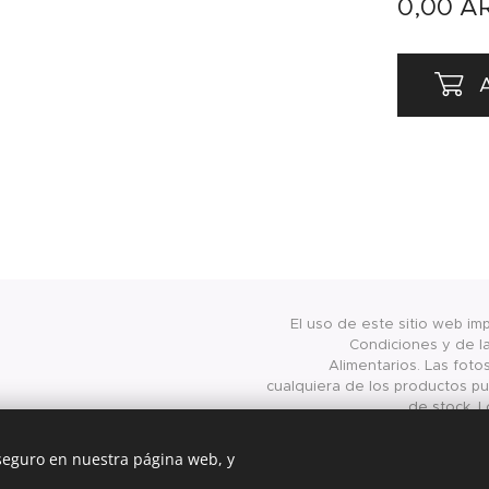
0,00
A
A
El uso de este sitio web im
Condiciones y de la
Alimentarios. Las foto
cualquiera de los productos pub
de stock. L
presentados/publicados en 
válidos exclusivamente para
 seguro en nuestra página web, y