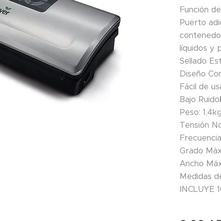
Función de
Puerto adi
contenedor
líquidos y 
Sellado Es
Diseño Com
Fácil de us
Bajo Ruido
Peso: 1,4k
Tensión N
Frecuenci
Grado Máx
Ancho Máx
Medidas d
INCLUYE 