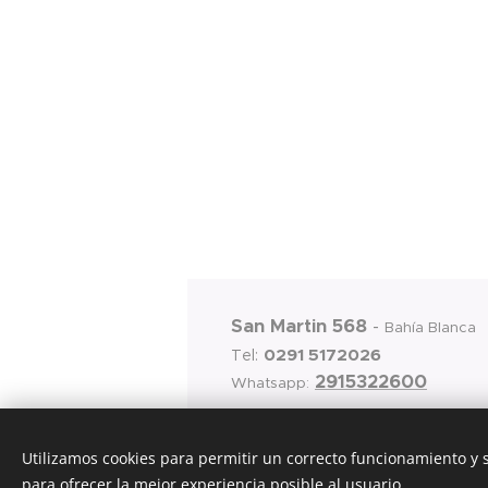
San Martin 568
-
Bahía Blanca
0291 5172026
Tel:
2915322600
Whatsapp:
Utilizamos cookies para permitir un correcto funcionamiento y
para ofrecer la mejor experiencia posible al usuario.