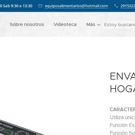
00
Sab 9:30 a 13:30
equiposalimentarios@hotmail.com
291532
o
Sobre nosotros
Videoteca
Más
ENVA
HOGA
CARACTER
Utiliza ún
Función Es
Función So