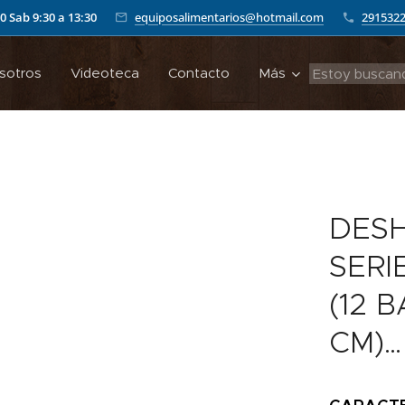
00
Sab 9:30 a 13:30
equiposalimentarios@hotmail.com
291532
sotros
Videoteca
Contacto
Más
DES
SERI
(12 
CM)…