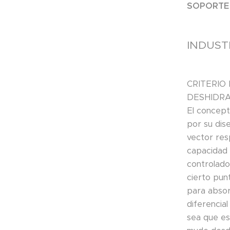
SOPORTE 
INDUST
CRITERIO
DESHIDR
El concept
por su dis
vector res
capacidad 
controlado 
cierto pun
para absor
diferencia
sea que es