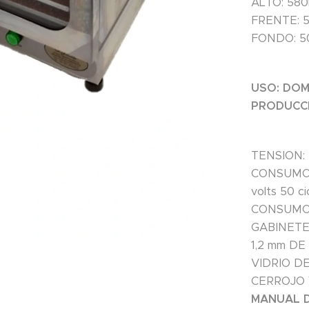
ALTO: 58
FRENTE: 
FONDO: 
USO: DOM
PRODUCC
TENSION:
CONSUMO 
volts 50 ci
CONSUMO 
GABINETE
1,2 mm DE
VIDRIO D
CERROJO 
MANUAL D