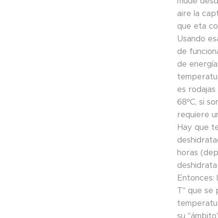
mude desde 
aire la cap
que eta com
Usando esa
de funcion
de energía
temperatur
es rodajas
68ºC, si s
requiere u
Hay que te
deshidrata
horas (dep
deshidrata
Entonces: 
T" que se 
temperatur
su "ámbito"