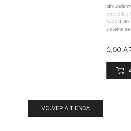
circundant
desde las f
superficie 
sistema s
0,00
A
A
VOLVER A TIENDA