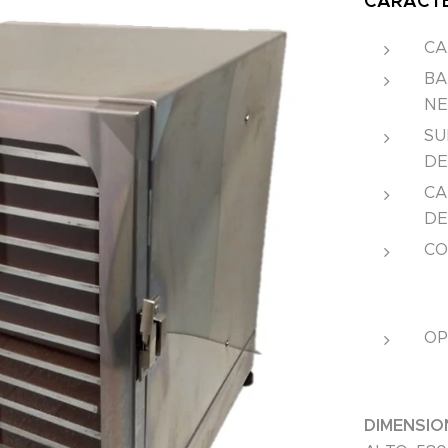
CARACTE
CA
BA
NE
SU
DE
CA
DE
CO
OP
DIMENSIO