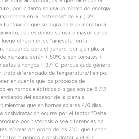
la fibra, al exterior, es la que hace que el
ture., por lo tanto se usa un mínimo de energía
prendida en la "histeresis" de + (-) 2ºC.
 fluctuación que se logra en la primera hora
amiento, que es donde se usa la mayor carga
, luego el régimen se "ameseta" en la
a requerida para el género, por ejemplo, si
 de manzana serán + 50ºC si son tomates +
on setas u hongos + 37º C. porque cada género
n trato diferenciado de temperatura/tiempo.
ner en cuenta que los procesos de
do en hornos eléctricos o a gas son de 6 /12
endiendo del espesor de la pieza a
r) mientras que en hornos solares 4/6 días.
la deshidratación ocurre por el factor "Delta
produce por histéresis o sea diferencias de
as mínimas del orden de los 2ºC , que tienen
 entre el género a deshidratar y el aire