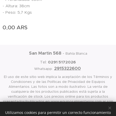
- Altura: 38cm
- Peso: 5,7 Kgs
0,00
ARS
San Martin 568
-
Bahía Blanca
0291 5172026
Tel:
2915322600
Whatsapp:
El uso de este sitio web implica la aceptación de los Términos y
Condiciones y de las Políticas de Privacidad de Equipos
Alimentarios. Las fotos son a modo ilustrativo. La venta de
cualquiera de los productos publicados está sujeta a la
verificación de stock. Los precios online para los productos
presentados/publicados en www.equiposalimentarios.com.ar son
válidos exclusivamente para la compra vía internet en las página
antes mencionada
Utilizamos cookies para permitir un correcto funcionamiento