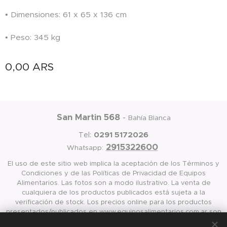
• Dimensiones: 61 x 65 x 136 cm
• Peso: 345 kg
0,00
ARS
San Martin 568
-
Bahía Blanca
0291 5172026
Tel:
2915322600
Whatsapp:
El uso de este sitio web implica la aceptación de los Términos y
Condiciones y de las Políticas de Privacidad de Equipos
Alimentarios. Las fotos son a modo ilustrativo. La venta de
cualquiera de los productos publicados está sujeta a la
verificación de stock. Los precios online para los productos
presentados/publicados en www.equiposalimentarios.com.ar son
válidos exclusivamente para la compra vía internet en las página