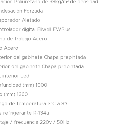
lación Poliuretano de 38kg/m³ de densidad
ndesación Forzada
aporador Aletado
trolador digital Eliwell EWPlus
ano de trabajo Acero
so Acero
terior del gabinete Chapa prepintada
erior del gabinete Chapa prepintada
 interior Led
ofundidad (mm) 1000
to (mm) 1360
ngo de temperatura 3°C a 8°C
s refrigerante R-134a
taje / frecuencia 220v / 50Hz