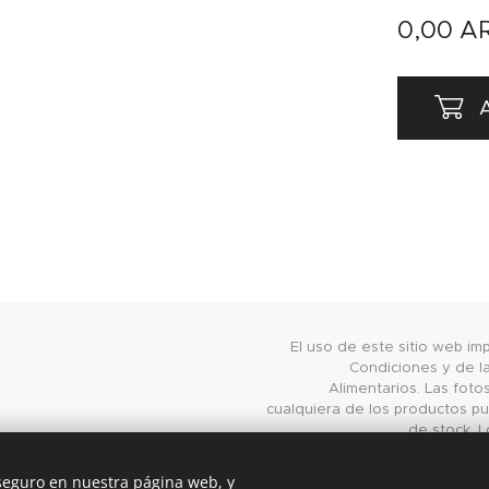
0,00
A
A
El uso de este sitio web im
Condiciones y de la
Alimentarios. Las foto
cualquiera de los productos pub
de stock. L
presentados/publicados en 
válidos exclusivamente para
 seguro en nuestra página web, y