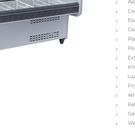
Ais
Co
Ev
Con
Pl
Pi
Ex
Int
Luz
Pr
Al
Ra
Ga
Vol