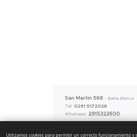
San Martin 568
-
Bahía Blanca
0291 5172026
Tel:
2915322600
Whatsapp:
Utilizamos cookies para permitir un correcto funcionamiento y