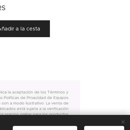
RS
ñadir a la cesta
plica la aceptación de los Términos y
s Políticas de Privacidad de Equipos
s son a modo ilustrativo. La venta de
licados está sujeta a la verificación
os precios online para los productos
www.equiposalimentarios.com.ar son
 la compra vía internet en las página