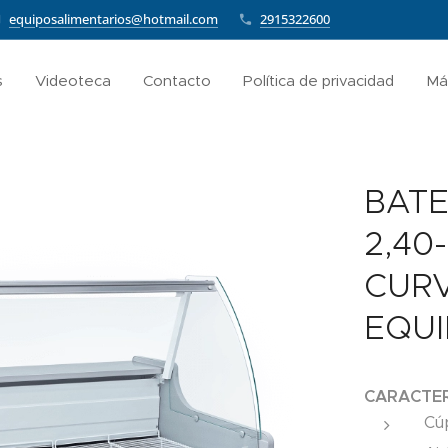
equiposalimentarios@hotmail.com
2915322600
s
Videoteca
Contacto
Política de privacidad
Má
BATE
2,40-
CUR
EQU
CARACTER
Cúp