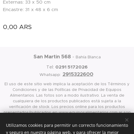
Externas: 33 x 50 cm
Encastre: 31 x 48 x 6 cm
0,00
ARS
San Martin 568
-
Bahía Blanca
0291 5172026
Tel:
2915322600
Whatsapp:
El uso de este sitio web implica la aceptación de los Términos y
Condiciones y de las Políticas de Privacidad de Equipos
Alimentarios. Las fotos son a modo ilustrativo. La venta de
cualquiera de los productos publicados está sujeta a la
verificación de stock. Los precios online para los productos
presentados/publicados en www.equiposalimentarios.com.ar son
válidos exclusivamente para la compra vía internet en las página
antes mencionada
Utilizamos cookies para permitir un correcto funcionamiento
y seguro en nuestra página web, y para ofrecer la mejor
Cookies