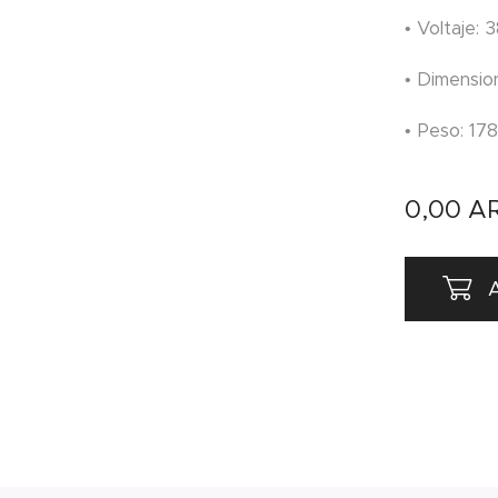
• Voltaje: 
• Dimensio
• Peso: 17
0,00
A
A