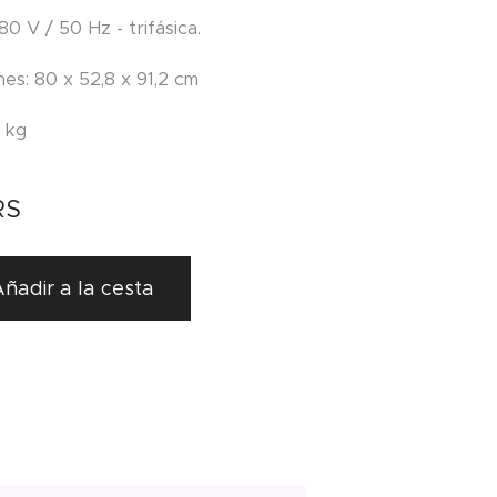
380 V / 50 Hz - trifásica.
nes: 80 x 52,8 x 91,2 cm
8 kg
RS
ñadir a la cesta