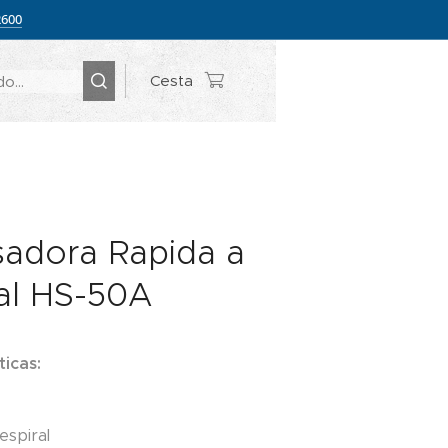
2600
Cesta
adora Rapida a
ral HS-50A
ticas:
espiral