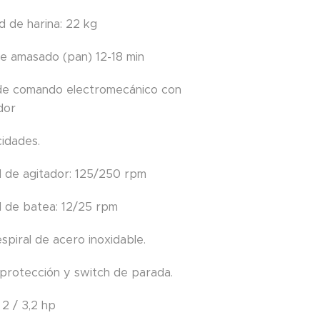
d de harina: 22 kg
e amasado (pan) 12-18 min
 de comando electromecánico con
dor
cidades.
d de agitador: 125/250 rpm
d de batea: 12/25 rpm
spiral de acero inoxidable.
e protección y switch de parada.
 2 / 3,2 hp