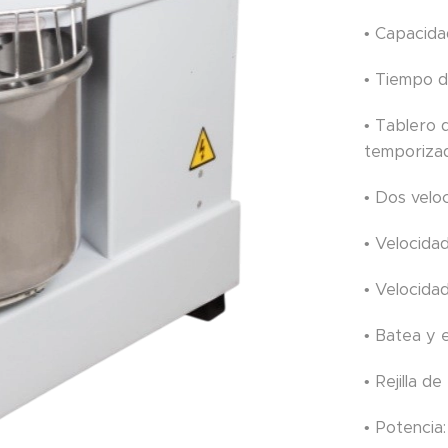
• Capacida
• Tiempo d
• Tablero
temporiza
• Dos velo
• Velocida
• Velocida
• Batea y e
• Rejilla d
• Potencia: