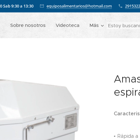
00
Sab 9:30 a 13:30
equiposalimentarios@hotmail.com
291532
o
Sobre nosotros
Videoteca
Más
Amas
espi
Caracteris
• Rápida a 