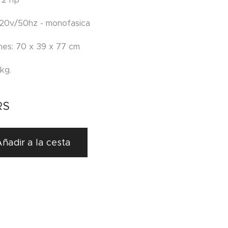
 220v/50hz - monofasica
nes: 70 x 39 x 77 cm
kg.
RS
ñadir a la cesta