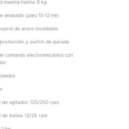
d maxima harina: 8 kg
e amasado (pan) 10-12 min.
spiral de acero inoxidable.
de protección y switch de parada
 de comando electromecánico con
dor
cidades
so
d de agitador: 125/250 rpm
d de batea: 12/25 rpm
 2 hp