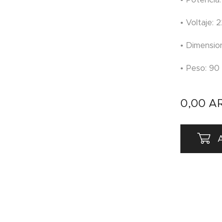
• Voltaje:
• Dimensio
• Peso: 90 
0,00
A
A