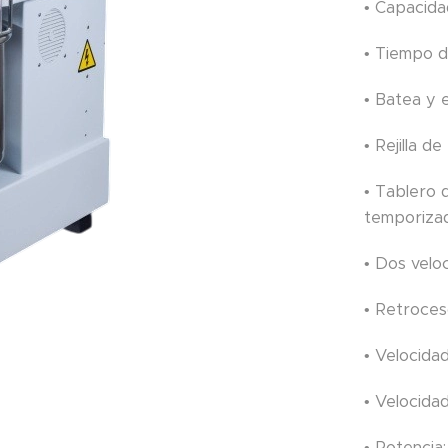
• Capacida
• Tiempo d
• Batea y e
• Rejilla 
• Tablero
temporiza
• Dos velo
• Retroce
• Velocida
• Velocida
• Potencia: