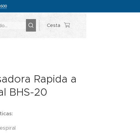
2600
Cesta
adora Rapida a
al BHS-20
ticas:
espiral