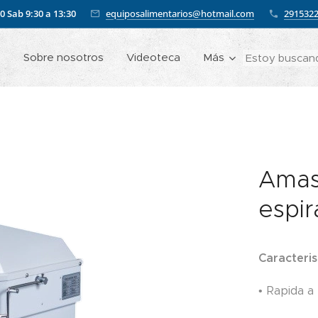
00
Sab 9:30 a 13:30
equiposalimentarios@hotmail.com
291532
o
Sobre nosotros
Videoteca
Más
Amas
espir
Caracteris
• Rapida a 