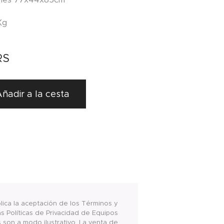
Kg
RS
ñadir a la cesta
plica la aceptación de los Términos y
s Políticas de Privacidad de Equipos
s son a modo ilustrativo. La venta de