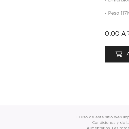
• Peso 117
0,00
A
A
El uso de este sitio web im
Condiciones y de la
Alimentarios. Las foto