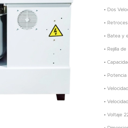
• Dos Velo
• Retroce
• Batea y 
• Rejilla 
• Capacida
• Potencia
• Velocida
• Velocida
• Voltaje 
• Dimensi