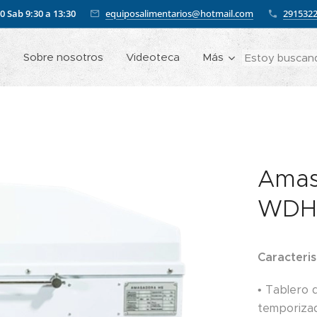
00
Sab 9:30 a 13:30
equiposalimentarios@hotmail.com
291532
o
Sobre nosotros
Videoteca
Más
Amasa
WDH
Caracteris
• Tablero 
temporiza