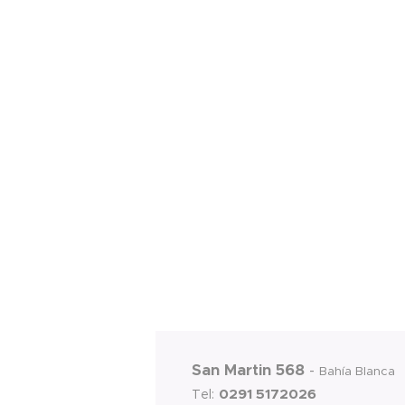
San Martin 568
-
Bahía Blanca
0291 5172026
Tel: