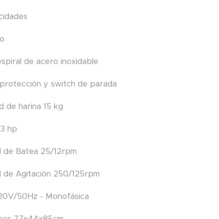
cidades
so
espiral de acero inoxidable
de protección y switch de parada
d de harina 15 kg
 3 hp
d de Batea 25/12rpm
d de Agitación 250/125rpm
220V/50Hz - Monofásica
ones 77x44x85cm